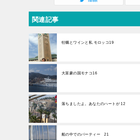
Tweet
関連記事
牡蠣とワインと私 モロッコ19
大富豪の国モナコ16
落ちましたよ。あなたのハートが 12
船の中でのパーティー 21