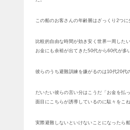
この船のお客さんの年齢層はざっくり
2
つに
比較的自由な時間が効き安く世界一周した
お金にも余裕が出てきた
50
代から
60
代が多
彼らのうち避難訓練を嫌がるのは
10
代
20
代
だいたい彼らの言い分はこうだ「お金を払
面目にこちらが誘導しているのに駄々をこ
実際避難しないといけないことになったら