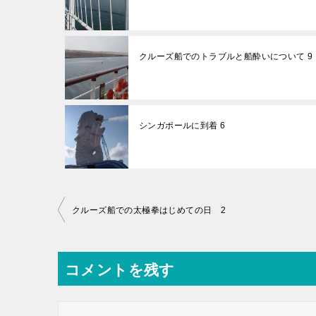
クルーズ船でのトラブルと船酔いについて 9
シンガポールに到着 6
投
クルーズ船での太極拳はじめての日 2
稿
ナ
コメントを残す
ビ
ゲ