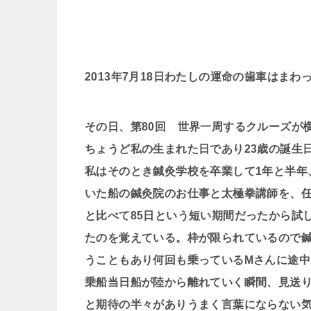
2013年7月18日わたしの運命の歯車はまわ
その日、第80回 世界一周するクルーズが
ちょうど私の生まれた日であり23歳の誕生
私はそのとき鍼灸学校を卒業して1年と半年
いた船の鍼灸院のお仕事と太極拳講師を、
と比べて85日という短い期間だったから試
たのを覚えている。枠が限られているので
うこともあり何回も乗っているMさんに途
乗船当日船が陸から離れていく瞬間、見送
と期待の半々がありうまく言葉にならない