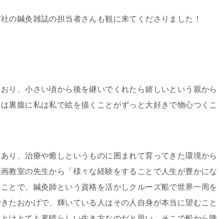
本社の鍼灸雑誌の担当者さんも観に来てくださりました！
ており、小さい頃から後を継いでくれたら嬉しいという親から
とは裏腹に私は私で絵を描くことがずっと大好きで物心つくこ
もあり、治療や癒しというものに囲まれて育ってきた環境から
絵画教室の先生から「様々な経験をすることで人生が豊かにな
たことで、鍼灸師という資格を活かしクルーズ船で世界一周を
できたおかげで、輝いている人はその人自身が本当に望むこと
ことはとても素晴らしい生き方なのだと思い、そこで船から降