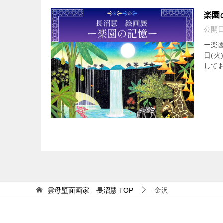
楽園
公開
ー楽園
日(火
して
雲母壁面画家 長沼慧
TOP
金沢