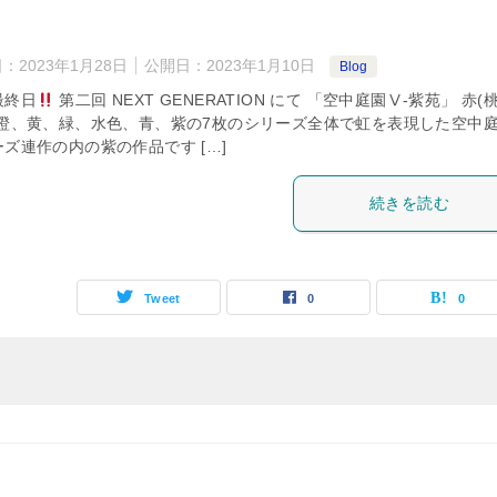
日：
2023年1月28日
公開日：
2023年1月10日
Blog
最終日
第二回 NEXT GENERATION にて 「空中庭園Ⅴ-紫苑」 赤(
、橙、黄、緑、水色、青、紫の7枚のシリーズ全体で虹を表現した空中
ズ連作の内の紫の作品です […]
続きを読む
Tweet
0
0