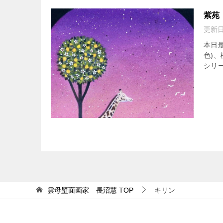
紫苑
更新
本日
色)
シリー
雲母壁面画家 長沼慧
TOP
キリン