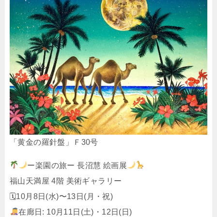
「黄金の羅針盤」Ｆ30号
ー楽園の旅ー 長沼慧 絵画展
福山天満屋 4階 美術ギャラリー
🗓10月8日(水)〜13日(月・祝)
在廊日: 10月11日(土)・12日(日)