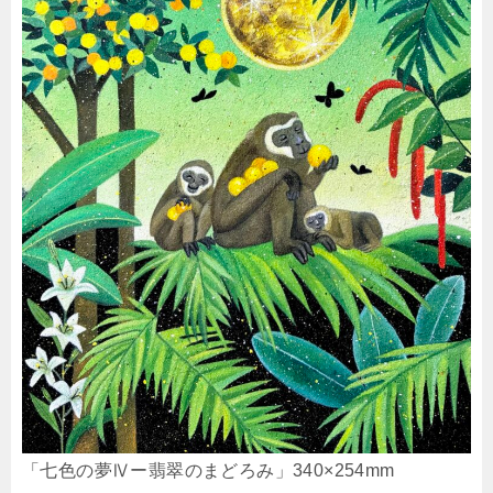
「七色の夢Ⅳー翡翠のまどろみ」340×254mm