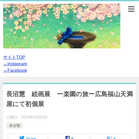
サイトTOP
→Instagram
→Facebook
長沼慧 絵画展 ー楽園の旅ー広島福山天満
屋にて初個展
公開日：
2025年10月3日
未分類
Tweet
0
0