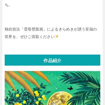
ち。
独自技法「雲母壁面画」によるきらめきが誘う至福の
世界を、ぜひご高覧ください
作品紹介